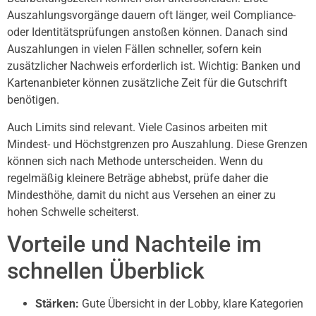
Auszahlungsvorgänge dauern oft länger, weil Compliance-
oder Identitätsprüfungen anstoßen können. Danach sind
Auszahlungen in vielen Fällen schneller, sofern kein
zusätzlicher Nachweis erforderlich ist. Wichtig: Banken und
Kartenanbieter können zusätzliche Zeit für die Gutschrift
benötigen.
Auch Limits sind relevant. Viele Casinos arbeiten mit
Mindest- und Höchstgrenzen pro Auszahlung. Diese Grenzen
können sich nach Methode unterscheiden. Wenn du
regelmäßig kleinere Beträge abhebst, prüfe daher die
Mindesthöhe, damit du nicht aus Versehen an einer zu
hohen Schwelle scheiterst.
Vorteile und Nachteile im
schnellen Überblick
Stärken:
Gute Übersicht in der Lobby, klare Kategorien