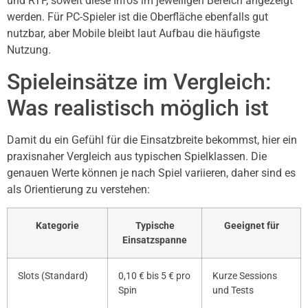
und RTP, soweit diese Infos im jeweiligen Bereich angezeigt
werden. Für PC-Spieler ist die Oberfläche ebenfalls gut
nutzbar, aber Mobile bleibt laut Aufbau die häufigste
Nutzung.
Spieleinsätze im Vergleich:
Was realistisch möglich ist
Damit du ein Gefühl für die Einsatzbreite bekommst, hier ein
praxisnaher Vergleich aus typischen Spielklassen. Die
genauen Werte können je nach Spiel variieren, daher sind es
als Orientierung zu verstehen:
Kategorie
Typische
Geeignet für
Einsatzspanne
Slots (Standard)
0,10 € bis 5 € pro
Kurze Sessions
Spin
und Tests