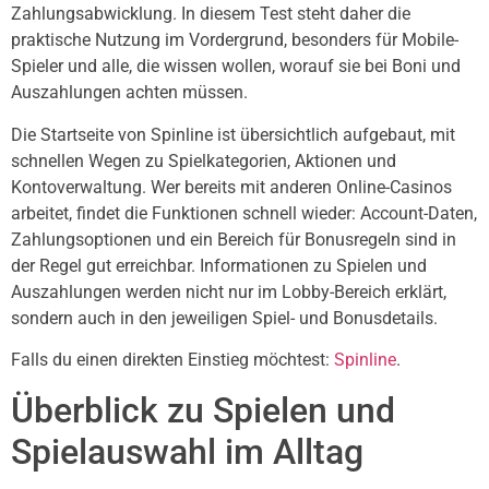
Zahlungsabwicklung. In diesem Test steht daher die
praktische Nutzung im Vordergrund, besonders für Mobile-
Spieler und alle, die wissen wollen, worauf sie bei Boni und
Auszahlungen achten müssen.
Die Startseite von Spinline ist übersichtlich aufgebaut, mit
schnellen Wegen zu Spielkategorien, Aktionen und
Kontoverwaltung. Wer bereits mit anderen Online-Casinos
arbeitet, findet die Funktionen schnell wieder: Account-Daten,
Zahlungsoptionen und ein Bereich für Bonusregeln sind in
der Regel gut erreichbar. Informationen zu Spielen und
Auszahlungen werden nicht nur im Lobby-Bereich erklärt,
sondern auch in den jeweiligen Spiel- und Bonusdetails.
Falls du einen direkten Einstieg möchtest:
Spinline
.
Überblick zu Spielen und
Spielauswahl im Alltag