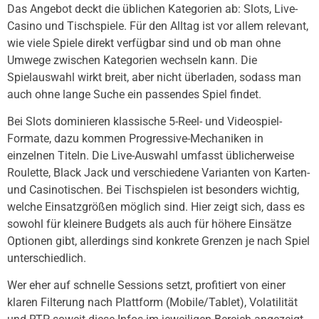
Das Angebot deckt die üblichen Kategorien ab: Slots, Live-
Casino und Tischspiele. Für den Alltag ist vor allem relevant,
wie viele Spiele direkt verfügbar sind und ob man ohne
Umwege zwischen Kategorien wechseln kann. Die
Spielauswahl wirkt breit, aber nicht überladen, sodass man
auch ohne lange Suche ein passendes Spiel findet.
Bei Slots dominieren klassische 5-Reel- und Videospiel-
Formate, dazu kommen Progressive-Mechaniken in
einzelnen Titeln. Die Live-Auswahl umfasst üblicherweise
Roulette, Black Jack und verschiedene Varianten von Karten-
und Casinotischen. Bei Tischspielen ist besonders wichtig,
welche Einsatzgrößen möglich sind. Hier zeigt sich, dass es
sowohl für kleinere Budgets als auch für höhere Einsätze
Optionen gibt, allerdings sind konkrete Grenzen je nach Spiel
unterschiedlich.
Wer eher auf schnelle Sessions setzt, profitiert von einer
klaren Filterung nach Plattform (Mobile/Tablet), Volatilität