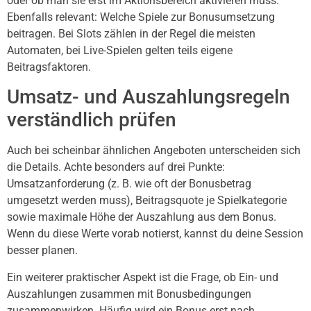
oder ob man sie erst im Aktionsbereich aktivieren muss.
Ebenfalls relevant: Welche Spiele zur Bonusumsetzung
beitragen. Bei Slots zählen in der Regel die meisten
Automaten, bei Live-Spielen gelten teils eigene
Beitragsfaktoren.
Umsatz- und Auszahlungsregeln
verständlich prüfen
Auch bei scheinbar ähnlichen Angeboten unterscheiden sich
die Details. Achte besonders auf drei Punkte:
Umsatzanforderung (z. B. wie oft der Bonusbetrag
umgesetzt werden muss), Beitragsquote je Spielkategorie
sowie maximale Höhe der Auszahlung aus dem Bonus.
Wenn du diese Werte vorab notierst, kannst du deine Session
besser planen.
Ein weiterer praktischer Aspekt ist die Frage, ob Ein- und
Auszahlungen zusammen mit Bonusbedingungen
zusammenwirken. Häufig wird ein Bonus erst nach