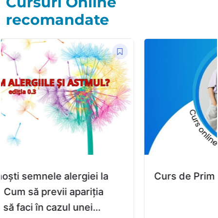
Cursuri Online
recomandate
Curs de Prim Ajutor Online Pentru Copii