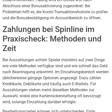
Abschluss einer Bonusaktivierung zugeordnet. Bei
Problemen hilft es, die Konto-Transaktionshistorie zu prüfen
und die Bonusbestätigung im Accountbereich zu öffnen.
Zahlungen bei Spinline im
Praxischeck: Methoden und
Zeit
Bei Auszahlungen achten Spieler meistens auf zwei Dinge:
wie viele Methoden verfügbar sind und wie schnell das Geld
nach Beantragung ankommt. Im Einzahlungsbereich werden
üblicherweise gängige Optionen angezeigt. Dazu zählen
Kreditkarte, Debitkarte und häufig auch E-Wallets. Für
Auszahlungen stehen meist dieselben Methoden zur
Auswahl, wobei eine Kartenrückerstattung oft bevorzugt
wird, solange Einzahlung darüber erfolgte.
Bearbeitungszeiten können sich unterscheiden: Erste