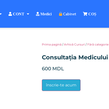
Cabinet
CONT
Medici
COȘ
Prima pagină
/
Arhivă Cursuri
/
Fără categorie
Consultația Mediculu
600
MDL
înscrie-te acum