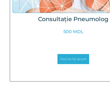
Consultație Pneumolog
500
MDL
înscrie-te acum