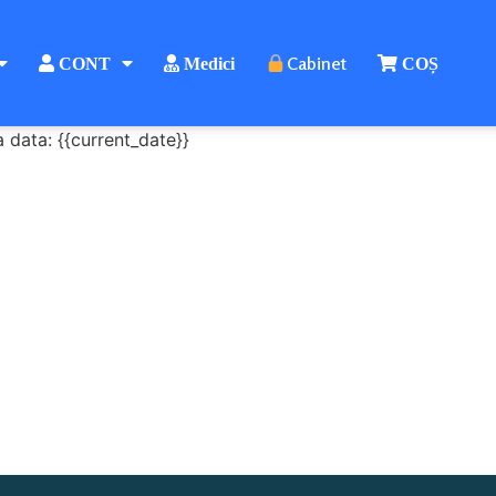
Cabinet
CONT
Medici
COȘ
a data: {{current_date}}