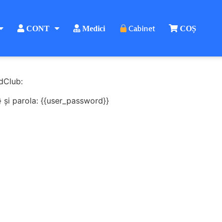
Cabinet
CONT
Medici
COȘ
dClub:
} și parola: {{user_password}}