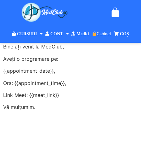
Cabinet
CURSURI
CONT
Medici
COȘ
Bine ați venit la MedClub,
Aveți o programare pe:
{{appointment_date}},
Ora: {{appointment_time}},
Link Meet: {{meet_link}}
Vă mulțumim.