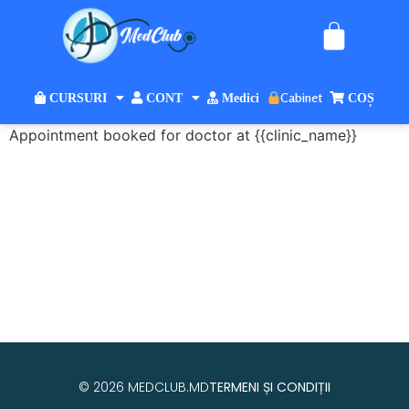
Cabinet
CURSURI
CONT
Medici
COȘ
Appointment booked for doctor at {{clinic_name}}
© 2026 MEDCLUB.MD
TERMENI ȘI CONDIȚII