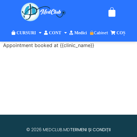
Cabinet
CURSURI
CONT
Medici
COȘ
Appointment booked at {{clinic_name}}
© 2026 MEDCLUB.MD
TERMENI ȘI CONDIȚII