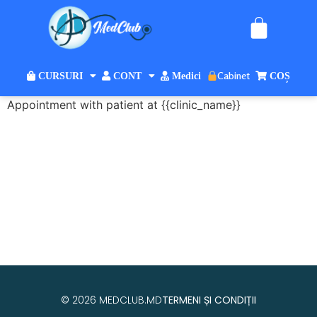
Cabinet
CURSURI
CONT
Medici
COȘ
Appointment with patient at {{clinic_name}}
© 2026 MEDCLUB.MD
TERMENI ȘI CONDIȚII