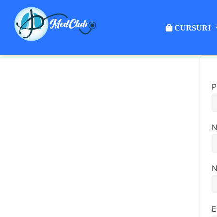
CURSURI
P
N
N
E