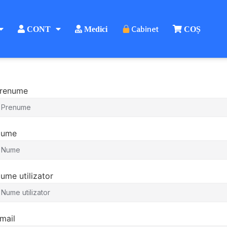
Cabinet
CONT
Medici
COȘ
renume
ume
ume utilizator
mail