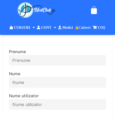
Cabinet
CURSURI
CONT
Medici
COȘ
Prenume
Nume
Nume utilizator