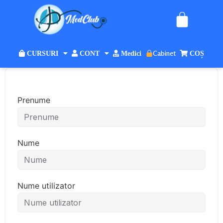
Cabinet
CURSURI
CONT
Medici
COȘ
Prenume
Nume
Nume utilizator