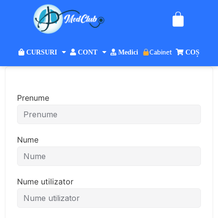
Cabinet
CURSURI
CONT
Medici
COȘ
Prenume
Nume
Nume utilizator